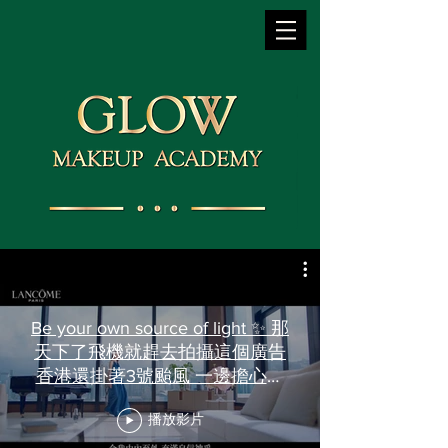
Be your own source of light ✨ 那
天下了飛機就趕去拍攝這個廣告
香港還掛著3號颱風 一邊擔心著
天氣問題 一邊還擔心自己皮膚的
播放影片
狀態 lancome貼心的安排了按摩
師 先幫我消水腫 再幫我用