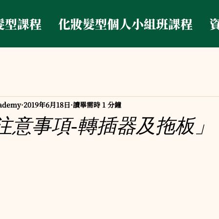
髮型課程
化妝髮型個人小組班課程
ademy
2019年6月18日
讀畢需時 1 分鐘
ob注意事項-轉插器及拖板」