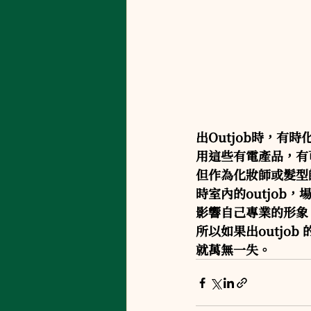
出Outjob時，有
用這些有電產品，有
但作為化妝師或髮型
時室內的outjo
影響自己專業的形象
所以如果出outjo
就萬無一失。