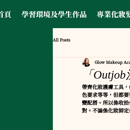
首頁
學習環境及學生作品
專業化妝
All Posts
Glow Makeup Ac
「Out
帶齊化妝護膚工具，
色要求等等，但都要
變配搭。所以係收拾
對。不論係化妝師定