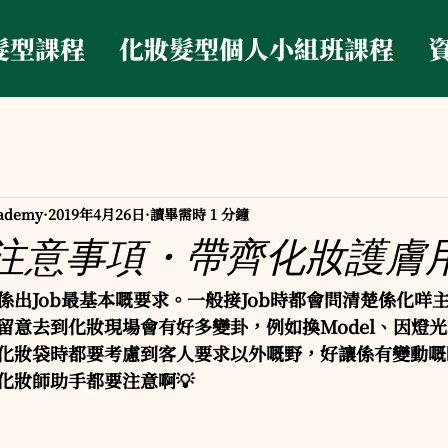
髮型課程
化妝髮型個人小組班課程
ademy
2019年4月26日
讀畢需時 1 分鐘
job注意事項・帶齊化妝護膚
係出Job最基本嘅要求。一般接Job時都會問清楚係化咩
留意去到化妝現場會有好多變卦，例如換Model、因燈
化妝袋時都要考慮到客人要求以外嘅野，好讓係有變動嘅
化妝師助手都要注意啊💡